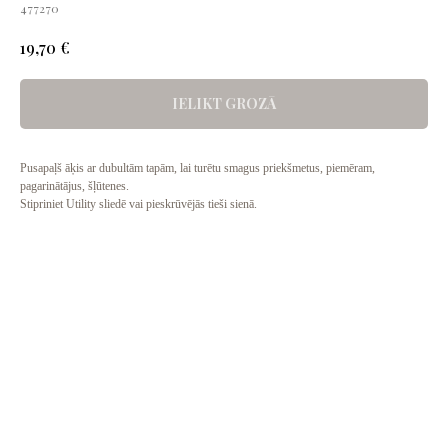
477270
€
19,70
IELIKT GROZĀ
Pusapaļš āķis ar dubultām tapām, lai turētu smagus priekšmetus, piemēram,
pagarinātājus, šļūtenes.
Stipriniet Utility sliedē vai pieskrūvējās tieši sienā.