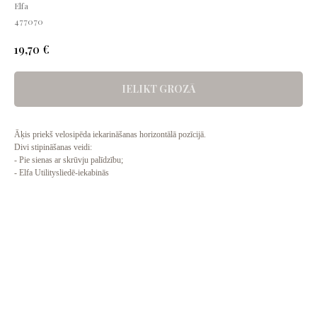
Elfa
477070
€
19,70
IELIKT GROZĀ
Āķis priekš velosipēda iekarināšanas horizontālā pozīcijā.
Divi stipināšanas veidi:
- Pie sienas ar skrūvju palīdzību;
- Elfa Utilitysliedē-iekabinās