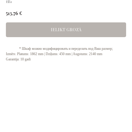
Elfa
€
513,76
IELIKT GROZĀ
* Шкаф можно модифицировать и переделать под Ваш размер;
Izmērs: Platums: 1862 mm | Dziļums: 450 mm | Augstums: 2140 mm
Garantija: 10 gadi