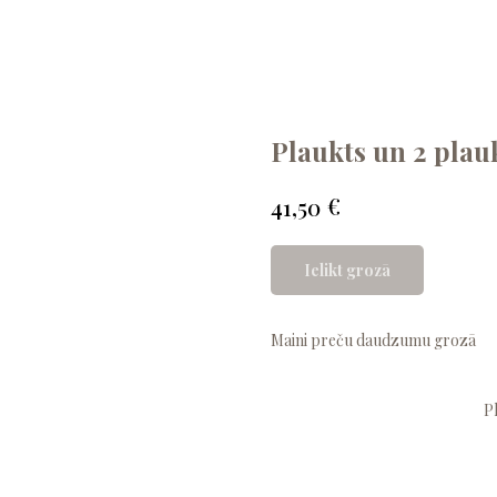
Plaukts un 2 plauk
€
41,50
Ielikt grozā
Maini preču daudzumu grozā
P