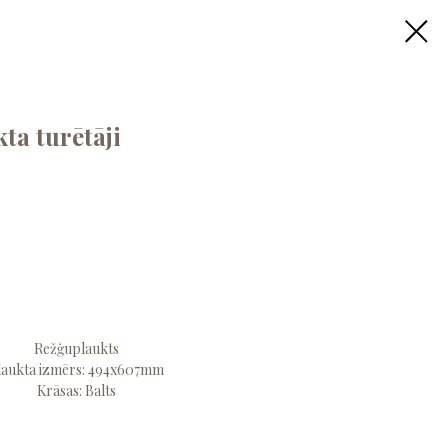
ta turētāji
Režģuplaukts
laukta izmērs: 494x607mm
Krāsas: Balts