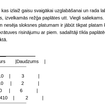
 kas izlaiž gaisu svaigākai uzglabāšanai un rada lab
s, izvelkamās režģa paplātes utt. Viegli saliekams. 
jam nesēja sloksnes platumam ir jābūt tikpat pla
rātuves risinājumu ar piem. sadalītāji tīkla paplāt
ktā.
___________
audzums |
‾‾‾‾‾‾‾‾‾‾‾‾‾‾‾‾
 427710 | 3 |
| 454510 | 2 |
450210 | 6 |
2410 | 2 |