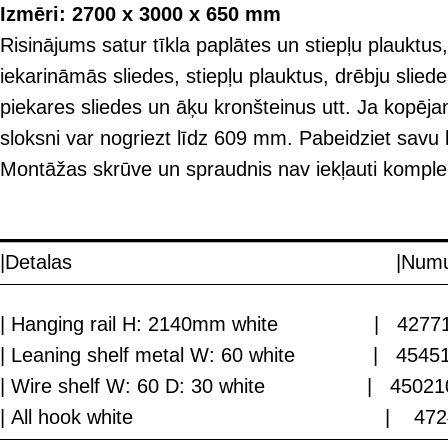
Izmēri: 2700 x 3000 x 650 mm
Risinājums satur tīkla paplātes un stiepļu plauktus,
iekarināmās sliedes, stiepļu plauktus, drēbju sliede
piekares sliedes un āķu kronšteinus utt. Ja kopē
sloksni var nogriezt līdz 609 mm. Pabeidziet savu k
Montāžas skrūve un spraudnis nav iekļauti komple
________________________________
|Detalas |Numurs |D
‾‾‾‾‾‾‾‾‾‾‾‾‾‾‾‾‾‾‾‾‾‾‾‾‾‾‾‾‾‾‾‾‾‾‾‾‾‾‾‾‾‾‾‾‾‾‾‾‾‾‾‾‾‾‾‾‾‾‾‾‾‾‾‾
| Hanging rail H: 2140mm white |
| Leaning shelf metal W: 60 white 
| Wire shelf W: 60 D: 30 white | 
| All hook white | 47