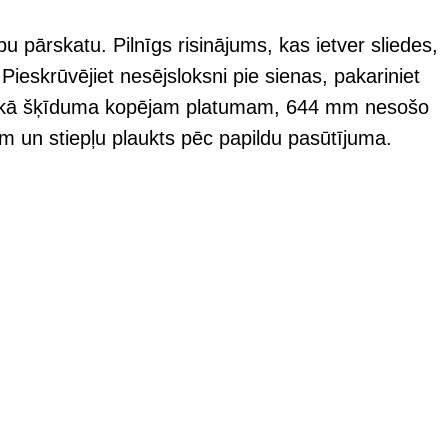
u pārskatu. Pilnīgs risinājums, kas ietver sliedes,
Pieskrūvējiet nesējsloksni pie sienas, pakariniet
tam kā šķīduma kopējam platumam, 644 mm nesošo
ēm un stiepļu plaukts pēc papildu pasūtījuma.